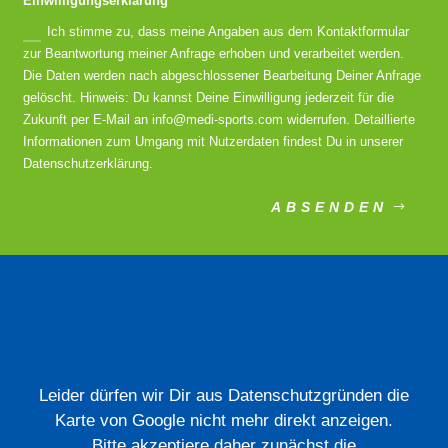
Einwilligungserklärung
Ich stimme zu, dass meine Angaben aus dem Kontaktformular
zur Beantwortung meiner Anfrage erhoben und verarbeitet werden.
Die Daten werden nach abgeschlossener Bearbeitung Deiner Anfrage
gelöscht. Hinweis: Du kannst Deine Einwilligung jederzeit für die
Zukunft per E-Mail an info@medi-sports.com widerrufen. Detaillierte
Informationen zum Umgang mit Nutzerdaten findest Du in unserer
Datenschutzerklärung.
ABSENDEN
Leider dürfen wir Dir aus Datenschutzgründen die
Karte von Google nicht mehr direkt anzeigen.
Bitte akzeptiere daher zunächst die